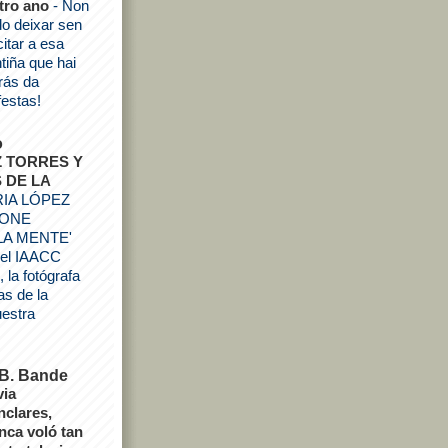
tro ano
-
Non
o deixar sen
icitar a esa
tiña que hai
rás da
festas!
o
Z TORRES Y
 DE LA
IA LÓPEZ
PONE
LA MENTE'
 el IAACC
 la fotógrafa
as de la
estra
 B. Bande
via
nclares,
nca voló tan