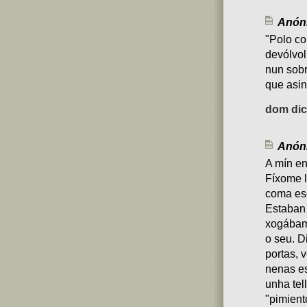
Anóni
"Polo co
devólvoll
nun sobr
que asin
dom dic 
Anóni
A mín en
Fíxome l
coma es
Estaban 
xogábamo
o seu. D
portas, 
nenas e
unha tel
"pimient