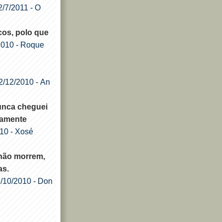
2/7/2011
- O
cos, polo que
2010
- Roque
2/12/2010
- An
unca cheguei
camente
010
- Xosé
não morrem,
as.
2/10/2010
- Don