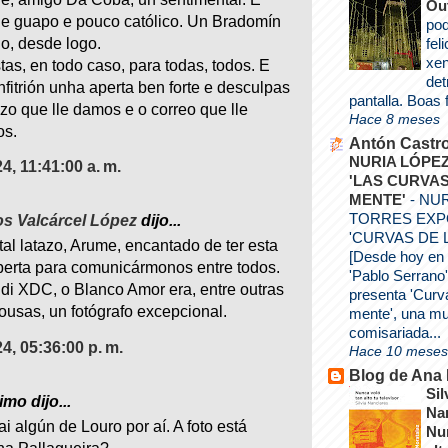
Ou
e guapo e pouco católico. Un Bradomín
pod
o, desde logo.
fel
xen
tas, en todo caso, para todas, todos. E
det
nfitrión unha aperta ben forte e desculpas
pantalla. Boas 
azo que lle damos e o correo que lle
Hace 8 meses
s.
Antón Castr
NURIA LÓPE
24, 11:41:00 a. m.
'LAS CURVAS
MENTE'
-
NUR
TORRES EX
s Valcárcel López
dijo...
'CURVAS DE 
tal latazo, Arume, encantado de ter esta
[Desde hoy en
aberta para comunicármonos entre todos.
'Pablo Serrano',
di XDC, o Blanco Amor era, entre outras
presenta 'Curv
ousas, un fotógrafo excepcional.
mente', una mu
comisariada...
24, 05:36:00 p. m.
Hace 10 meses
Blog de Ana
Sil
mo dijo...
Na
ai algún de Louro por aí. A foto está
Nu