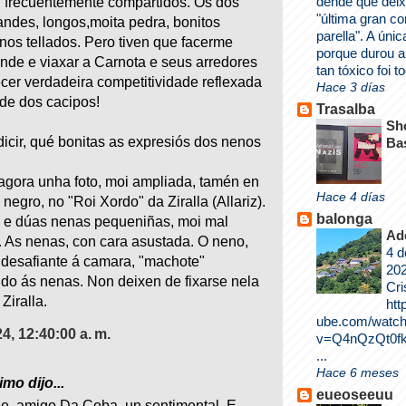
dende que deix
 frecuentemente compartidos. Os dos
"última gran c
randes, longos,moita pedra, bonitos
parella". A únic
nos tellados. Pero tiven que facerme
porque durou a
nde e viaxar a Carnota e seus arredores
tan tóxico foi to
cer verdadeira competitividade reflexada
Hace 3 días
ude dos cacipos!
Trasalba
Sh
dicir, qué bonitas as expresiós dos nenos
Ba
gora unha foto, moi ampliada, tamén en
Hace 4 días
 negro, no "Roi Xordo" da Ziralla (Allariz).
balonga
 e dúas nenas pequeniñas, moi mal
Ad
. As nenas, con cara asustada. O neno,
4 d
desafiante á camara, "machote"
202
do ás nenas. Non deixen de fixarse nela
Cri
Ziralla.
htt
ube.com/watc
24, 12:40:00 a. m.
v=Q4nQzQt0fk
...
Hace 6 meses
mo dijo...
eueoseeuu
e, amigo Da Coba, un sentimental. E