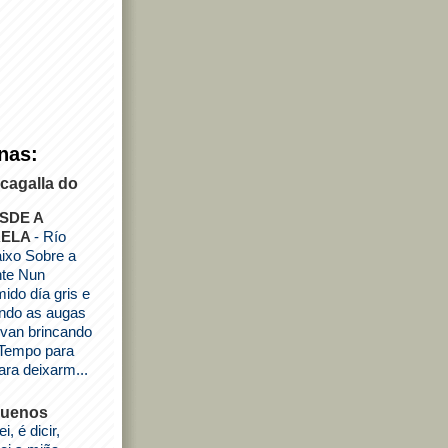
nas:
cagalla do
SDE A
RELA
-
Río
ixo Sobre a
nte Nun
ido día gris e
rando as augas
 van brincando
 Tempo para
ra deixarm...
quenos
i, é dicir,