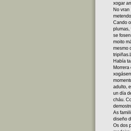
xogar an
No vran
metendo 
Cando o
plumas, 
se fosen
moito má
mesmo o
tripiñas.
Había ta
Morrera 
xogásemo
momento
adulto, 
un día de
cháu. Co
demostró
As famil
diseño d
Os dos 