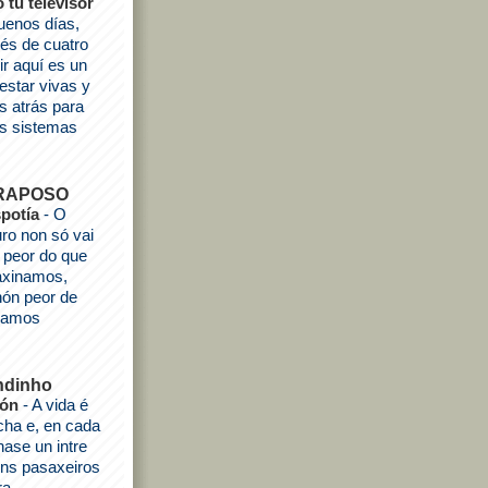
o tu televisor
uenos días,
és de cuatro
ir aquí es un
estar vivas y
s atrás para
os sistemas
 RAPOSO
spotía
-
O
uro non só vai
 peor do que
axinamos,
ón peor de
idamos
ndinho
ión
-
A vida é
cha e, en cada
hase un intre
gúns pasaxeiros
ra