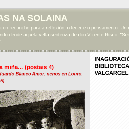
AS NA SOLAINA
a un recuncho para a reflexión, o lecer e o pensamento. Unh
ndo dende aquela vella sentenza de don Vicente Risco: "Ser
".
7
INAGURACI
BIBLIOTEC
 a miña... (postais 4)
VALCARCEL
Eduardo Blanco Amor: nenos en Louro,
5)