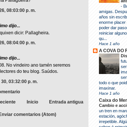
na Pallagueira?
alt
-
B
26, 08:03:00 p. m.
amigas. Despu
años sin escrib
enorme placer 
mo dijo...
poder dar paso
quixen dicir: Pallagheira.
reiniciar algun
qu...
26, 08:04:00 p. m.
Hace 1 año
A COVA DO
Di
mo dijo...
fut
08. No vindeiro ano tamén seremos
ser
lectores do teu blog. Saúdos.
im
sen
30, 03:32:00 p. m.
todo o que po
imaxinar.
omentario
Hace 1 año
Caixa do Me
eciente
Inicio
Entrada antigua
Cambio e acc
un tren en mar
Enviar comentarios (Atom)
estación, agóc
irrepetible. Al
soben á primei