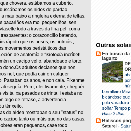
que chovera, estábamos a cuberto.
 buscábamos os nidos de pardao
a mau baixo a ringleira externa de tellas.
s paxariños era moi pequeniños, sen
víaselle todo a traves da fina pel, coma
 trasparentes: o corazoncillo batendo,
is rápido que os nosos, os pulmós ,
Outras solai
s movementos peristálticos das
En busca da 
Leción de anatomía e fisioloxía incríbel!
lagarto
mén un cacipo vello, abandoado e torto.
DE
o dono.Os adultos decíanos que non
O
s nel, que podía cair en calquer
aba
. Pasaban os anos, e non caía. Fíxenme
po
húm
e alí seguía. Pero, efectivamente, cheguéi
borralleiro Mi
 visita, xa pasados os trinta, i estaba no
bicándose que
n algo de retraso, a advertencia
polo varadoiro
u tér xeito.
soñar Tempo pa
ias da aldea mostraban o seu "status" no
Hace 2 días
o cacipo tanto ou máis que no das casas.
Beliscos pe
pobres eran pequenos, case todo
Saturei
-
Sature