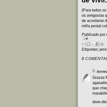
de vivir.
(Para todos os
os amigos/as q
de acordarse d
miña postal col
Publicado por
Etiquetas:
pos
8 COMENTA
torre
Grazas 
agasallo
que cheg
marabill
dom dic 