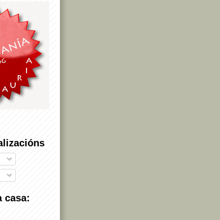
alizacións
 casa: