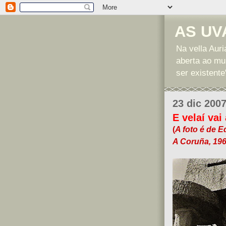
AS UV
Na vella Auri
aberta ao mu
ser existente
23 dic 200
E velaí vai
(
A foto é de 
A Coruña, 196