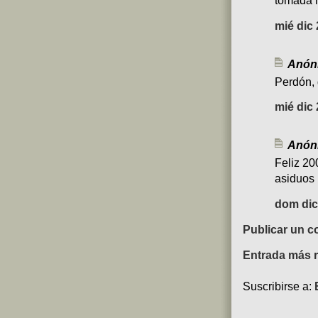
tomada 
mié dic 
Anóni
Perdón, 
mié dic 
Anóni
Feliz 20
asiduos 
dom dic 
Publicar un c
Entrada más r
Suscribirse a: