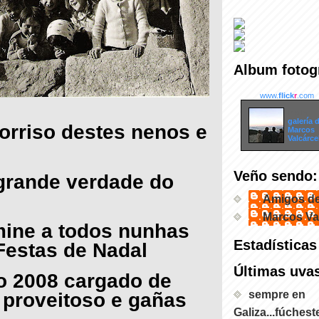
Album fotogr
www.
flick
r
.com
Ir a la
galería 
orriso destes nenos e
Marcos
Valcárce
Veño sendo:
grande verdade do
Amigos d
Marcos Va
mine a todos nunhas
Estadísticas
 Festas de Nadal
Últimas uva
o 2008 cargado de
o proveitoso e gañas
sempre en
Galiza...fúchest