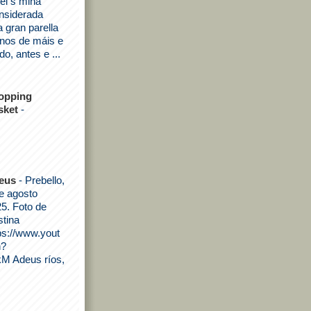
ei s miña
onsiderada
a gran parella
nos de máis e
do, antes e ...
opping
sket
-
eus
-
Prebello,
e agosto
5. Foto de
stina
ps://www.yout
h?
M Adeus ríos,