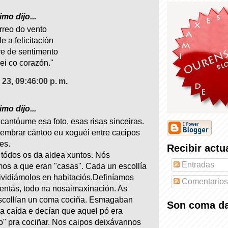
mo dijo...
rreo do vento
e a felicitación
e de sentimento
ei co corazón."
23, 09:46:00 p. m.
mo dijo...
cantóume esa foto, esas risas sinceiras.
embrar cántoo eu xoguéi entre cacipos
es.
Recibir actu
tódos os da aldea xuntos. Nós
Entradas
s a que eran "casas". Cada un escollía
ividiámolos en habitaciós.Definíamos
Comentarios
ventás, todo na nosaimaxinación. As
scollían un coma cociña. Esmagaban
Son coma da
la caída e decían que aquel pó era
o" pra cociñar. Nos caipos deixávannos