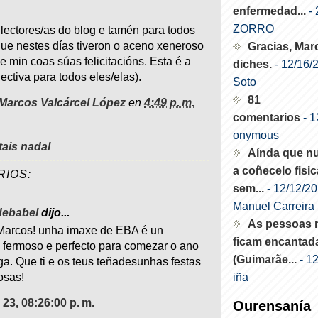
enfermedad...
- 
ZORRO
 lectores/as do blog e tamén para todos
ue nestes días tiveron o aceno xeneroso
Gracias, Mar
e min coas súas felicitacións. Esta é a
diches.
- 12/16/
ectiva para todos eles/elas).
Soto
81
Marcos Valcárcel López
en
4:49 p. m.
comentarios
- 1
onymous
tais nadal
Aínda que n
a coñecelo fisi
RIOS:
sem...
- 12/12/2
Manuel Carreira
debabel
dijo...
As pessoas 
Marcos! unha imaxe de EBA é un
ficam encantad
 fermoso e perfecto para comezar o ano
(Guimarãe...
- 1
a. Que ti e os teus teñadesunhas festas
iña
osas!
23, 08:26:00 p. m.
Ourensanía