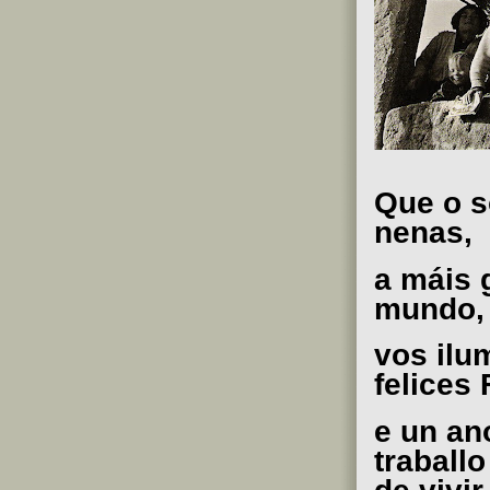
Que o s
nenas,
a máis 
mundo,
vos ilu
felices
e un an
traball