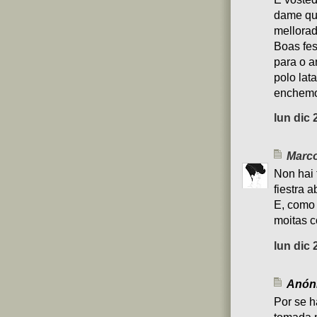
dame qu
mellorad
Boas fes
para o a
polo lat
enchemo
lun dic 
Marco
Non hai 
fiestra 
E, como 
moitas c
lun dic 
Anóni
Por se h