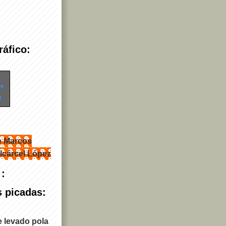
áfico:
de
l
e Marcos
lcárcel López
 :
s picadas:
e levado pola