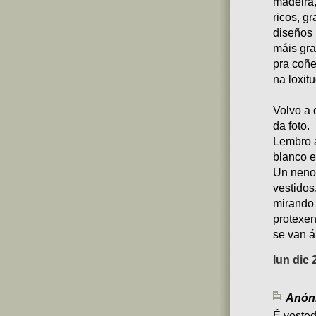
madeira,
ricos, g
diseños 
máis gra
pra coñe
na loxit
Volvo a 
da foto.
Lembro a
blanco e
Un neno
vestidos
mirando 
protexen
se van á 
lun dic 
Anóni
É vosted