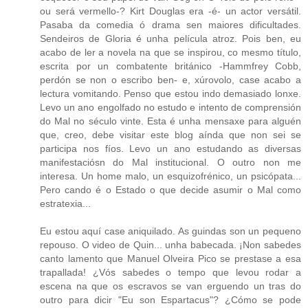
ou será vermello-? Kirt Douglas era -é- un actor versátil.
Pasaba da comedia ó drama sen maiores dificultades.
Sendeiros de Gloria é unha película atroz. Pois ben, eu
acabo de ler a novela na que se inspirou, co mesmo título,
escrita por un combatente británico -Hammfrey Cobb,
perdón se non o escribo ben- e, xúrovolo, case acabo a
lectura vomitando. Penso que estou indo demasiado lonxe.
Levo un ano engolfado no estudo e intento de comprensión
do Mal no século vinte. Esta é unha mensaxe para alguén
que, creo, debe visitar este blog aínda que non sei se
participa nos fíos. Levo un ano estudando as diversas
manifestaciósn do Mal institucional. O outro non me
interesa. Un home malo, un esquizofrénico, un psicópata...
Pero cando é o Estado o que decide asumir o Mal como
estratexia...
Eu estou aquí case aniquilado. As guindas son un pequeno
repouso. O video de Quin... unha babecada. ¡Non sabedes
canto lamento que Manuel Olveira Pico se prestase a esa
trapallada! ¿Vós sabedes o tempo que levou rodar a
escena na que os escravos se van erguendo un tras do
outro para dicir "Eu son Espartacus"? ¿Cómo se pode