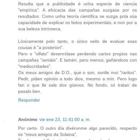
Resulta que a publicidade é unha especie de ciencia
"empírica". A efcicacia das campañas xuzgase por os
resultados. Como unha teoría científica se xuzga pola súa
capacidade de explicar os feitos experimentáis, e non por a
sua beleza intrínseca.
Lóxicamente polo tanto, o único xeito de evaluar esas
cousas é "a posteriori".
Pero o "olfato" desenrólase perdendo cartos propios nas
campañas "xeniáis". E tamén, pero menos, gañándoos con
"mediocridades".
Os meus amigos de D.O., que o son, sonlle moi "raritos".
Pedir, piden opiniós a todo dios, mesmo a mín. Pero logo
fan o que lle sale dos güevos. No fondo, só tratan de
pasalo ben.
Responder
Anónimo
vie ene 23, 11:41:00 a. m.
Por certo. O outro día dixéronme algo parecido, respecto
ós "meus amigos da Solaina".