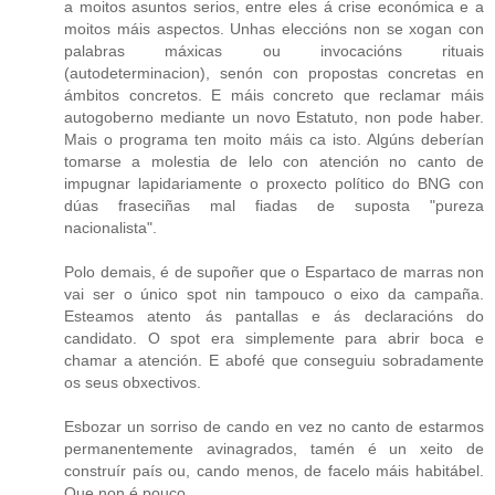
a moitos asuntos serios, entre eles á crise económica e a
moitos máis aspectos. Unhas eleccións non se xogan con
palabras máxicas ou invocacións rituais
(autodeterminacion), senón con propostas concretas en
ámbitos concretos. E máis concreto que reclamar máis
autogoberno mediante un novo Estatuto, non pode haber.
Mais o programa ten moito máis ca isto. Algúns deberían
tomarse a molestia de lelo con atención no canto de
impugnar lapidariamente o proxecto político do BNG con
dúas fraseciñas mal fiadas de suposta "pureza
nacionalista".
Polo demais, é de supoñer que o Espartaco de marras non
vai ser o único spot nin tampouco o eixo da campaña.
Esteamos atento ás pantallas e ás declaracións do
candidato. O spot era simplemente para abrir boca e
chamar a atención. E abofé que conseguiu sobradamente
os seus obxectivos.
Esbozar un sorriso de cando en vez no canto de estarmos
permanentemente avinagrados, tamén é un xeito de
construír país ou, cando menos, de facelo máis habitábel.
Que non é pouco.