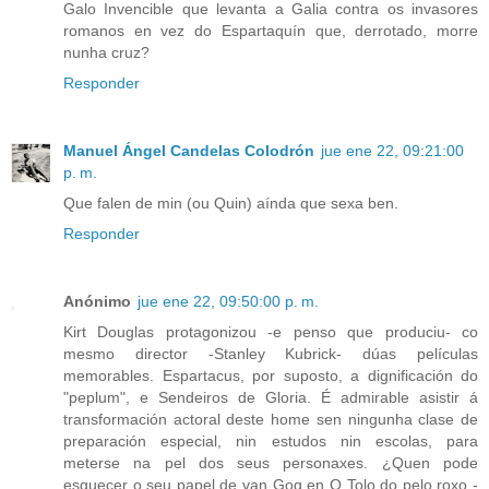
Galo Invencible que levanta a Galia contra os invasores
romanos en vez do Espartaquín que, derrotado, morre
nunha cruz?
Responder
Manuel Ángel Candelas Colodrón
jue ene 22, 09:21:00
p. m.
Que falen de min (ou Quin) aínda que sexa ben.
Responder
Anónimo
jue ene 22, 09:50:00 p. m.
Kirt Douglas protagonizou -e penso que produciu- co
mesmo director -Stanley Kubrick- dúas películas
memorables. Espartacus, por suposto, a dignificación do
"peplum", e Sendeiros de Gloria. É admirable asistir á
transformación actoral deste home sen ningunha clase de
preparación especial, nin estudos nin escolas, para
meterse na pel dos seus personaxes. ¿Quen pode
esquecer o seu papel de van Gog en O Tolo do pelo roxo -