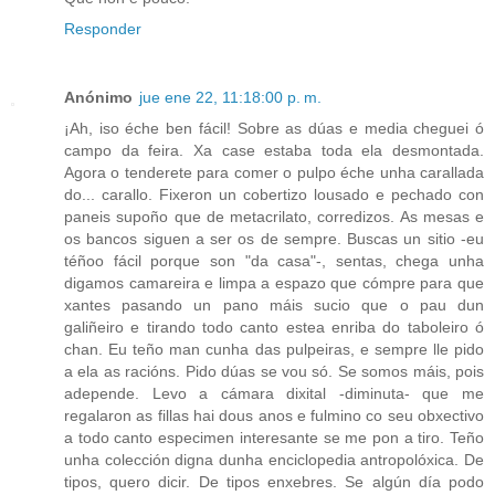
Responder
Anónimo
jue ene 22, 11:18:00 p. m.
¡Ah, iso éche ben fácil! Sobre as dúas e media cheguei ó
campo da feira. Xa case estaba toda ela desmontada.
Agora o tenderete para comer o pulpo éche unha carallada
do... carallo. Fixeron un cobertizo lousado e pechado con
paneis supoño que de metacrilato, corredizos. As mesas e
os bancos siguen a ser os de sempre. Buscas un sitio -eu
téñoo fácil porque son "da casa"-, sentas, chega unha
digamos camareira e limpa a espazo que cómpre para que
xantes pasando un pano máis sucio que o pau dun
galiñeiro e tirando todo canto estea enriba do taboleiro ó
chan. Eu teño man cunha das pulpeiras, e sempre lle pido
a ela as racións. Pido dúas se vou só. Se somos máis, pois
adepende. Levo a cámara dixital -diminuta- que me
regalaron as fillas hai dous anos e fulmino co seu obxectivo
a todo canto especimen interesante se me pon a tiro. Teño
unha colección digna dunha enciclopedia antropolóxica. De
tipos, quero dicir. De tipos enxebres. Se algún día podo