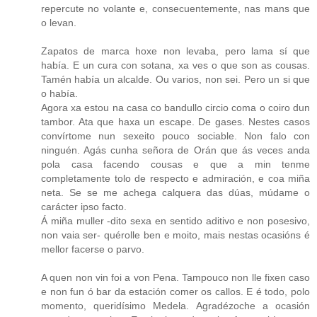
repercute no volante e, consecuentemente, nas mans que
o levan.
Zapatos de marca hoxe non levaba, pero lama sí que
había. E un cura con sotana, xa ves o que son as cousas.
Tamén había un alcalde. Ou varios, non sei. Pero un si que
o había.
Agora xa estou na casa co bandullo circio coma o coiro dun
tambor. Ata que haxa un escape. De gases. Nestes casos
convírtome nun sexeito pouco sociable. Non falo con
ninguén. Agás cunha señora de Orán que ás veces anda
pola casa facendo cousas e que a min tenme
completamente tolo de respecto e admiración, e coa miña
neta. Se se me achega calquera das dúas, múdame o
carácter ipso facto.
Á miña muller -dito sexa en sentido aditivo e non posesivo,
non vaia ser- quérolle ben e moito, mais nestas ocasións é
mellor facerse o parvo.
A quen non vin foi a von Pena. Tampouco non lle fixen caso
e non fun ó bar da estación comer os callos. E é todo, polo
momento, queridísimo Medela. Agradézoche a ocasión