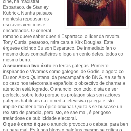
cine, na maxistral
Espartaco, de Stanley
Kubrick. Nunha paisaxe
montesía repousan os
escravos vencidos e
encadeados. O xeneral
romano quere saber quen é Espartaco, o líder da revolta.
Tony Curtis, pesaroso, mira cara a Kirk Douglas. Este
érguese dicindo Eu son Espartaco. De inmediato fan o
mesmo dous compañeiros e logo un cento deles, todos co
mesmo berro.
A secuencia tivo éxito
en terras galegas. Primeiro
inspirando o Vivamos como galegos, de Gadis, e agora co
Eu son Anxo Quintana, da precampaña do BNG. Xa se fala
do caso nos telexornais españois: o obxectivo de chamar a
atención está logrado. O anuncio, con todo, dista de ser
perfecto, sobre todo porque os protagonistas son actores
galegos habituais na comedia televisiva galega e isto
impide manter o ton épico orixinal. Quizais se buscase un
rexistro de parodia, pero isto, se sae mal, é perigoso
tratándose de publicidade electoral.
O que é certo é que
o anuncio provocou o debate, para ben
ou para mal. Está nos blogs e nalgúns mesmo se critica o