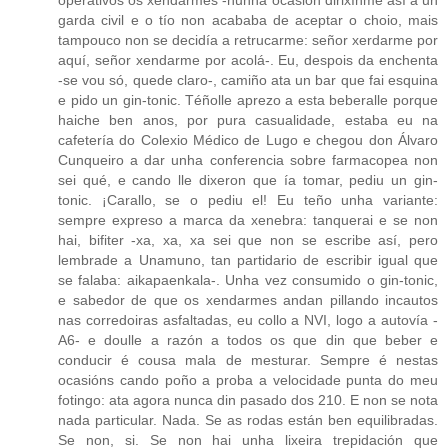
operativos os xendarmes -nunha ocasión dirixínme así a un
garda civil e o tío non acababa de aceptar o choio, mais
tampouco non se decidía a retrucarme: señor xerdarme por
aquí, señor xendarme por acolá-. Eu, despois da enchenta
-se vou só, quede claro-, camiño ata un bar que fai esquina
e pido un gin-tonic. Téñolle aprezo a esta beberalle porque
haiche ben anos, por pura casualidade, estaba eu na
cafetería do Colexio Médico de Lugo e chegou don Álvaro
Cunqueiro a dar unha conferencia sobre farmacopea non
sei qué, e cando lle dixeron que ía tomar, pediu un gin-
tonic. ¡Carallo, se o pediu el! Eu teño unha variante:
sempre expreso a marca da xenebra: tanquerai e se non
hai, bifiter -xa, xa, xa sei que non se escribe así, pero
lembrade a Unamuno, tan partidario de escribir igual que
se falaba: aikapaenkala-. Unha vez consumido o gin-tonic,
e sabedor de que os xendarmes andan pillando incautos
nas corredoiras asfaltadas, eu collo a NVI, logo a autovía -
A6- e doulle a razón a todos os que din que beber e
conducir é cousa mala de mesturar. Sempre é nestas
ocasións cando poño a proba a velocidade punta do meu
fotingo: ata agora nunca din pasado dos 210. E non se nota
nada particular. Nada. Se as rodas están ben equilibradas.
Se non, si. Se non hai unha lixeira trepidación que