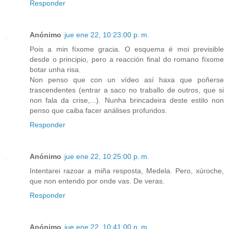
Responder
Anónimo
jue ene 22, 10:23:00 p. m.
Pois a min fíxome gracia. O esquema é moi previsible
desde o principio, pero a reacción final do romano fíxome
botar unha risa.
Non penso que con un vídeo así haxa que poñerse
trascendentes (entrar a saco no traballo de outros, que si
non fala da crise,...). Nunha brincadeira deste estilo non
penso que caiba facer análises profundos.
Responder
Anónimo
jue ene 22, 10:25:00 p. m.
Intentarei razoar a miña resposta, Medela. Pero, xúroche,
que non entendo por onde vas. De veras.
Responder
Anónimo
jue ene 22, 10:41:00 p. m.