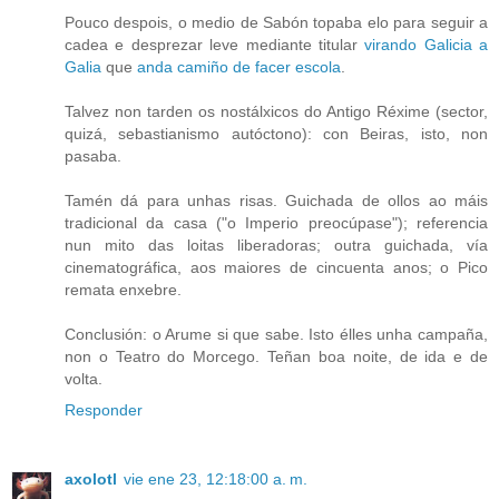
Pouco despois, o medio de Sabón topaba elo para seguir a
cadea e desprezar leve mediante titular
virando Galicia a
Galia
que
anda camiño de facer escola
.
Talvez non tarden os nostálxicos do Antigo Réxime (sector,
quizá, sebastianismo autóctono): con Beiras, isto, non
pasaba.
Tamén dá para unhas risas. Guichada de ollos ao máis
tradicional da casa ("o Imperio preocúpase"); referencia
nun mito das loitas liberadoras; outra guichada, vía
cinematográfica, aos maiores de cincuenta anos; o Pico
remata enxebre.
Conclusión: o Arume si que sabe. Isto élles unha campaña,
non o Teatro do Morcego. Teñan boa noite, de ida e de
volta.
Responder
axolotl
vie ene 23, 12:18:00 a. m.