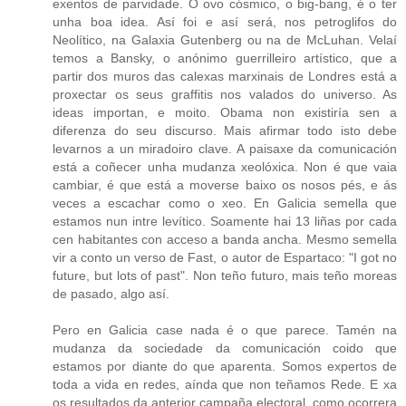
exentos de parvidade. O ovo cósmico, o big-bang, é o ter
unha boa idea. Así foi e así será, nos petroglifos do
Neolítico, na Galaxia Gutenberg ou na de McLuhan. Velaí
temos a Bansky, o anónimo guerrilleiro artístico, que a
partir dos muros das calexas marxinais de Londres está a
proxectar os seus graffitis nos valados do universo. As
ideas importan, e moito. Obama non existiría sen a
diferenza do seu discurso. Mais afirmar todo isto debe
levarnos a un miradoiro clave. A paisaxe da comunicación
está a coñecer unha mudanza xeolóxica. Non é que vaia
cambiar, é que está a moverse baixo os nosos pés, e ás
veces a escachar como o xeo. En Galicia semella que
estamos nun intre levítico. Soamente hai 13 liñas por cada
cen habitantes con acceso a banda ancha. Mesmo semella
vir a conto un verso de Fast, o autor de Espartaco: "I got no
future, but lots of past". Non teño futuro, mais teño moreas
de pasado, algo así.
Pero en Galicia case nada é o que parece. Tamén na
mudanza da sociedade da comunicación coido que
estamos por diante do que aparenta. Somos expertos de
toda a vida en redes, aínda que non teñamos Rede. E xa
os resultados da anterior campaña electoral, como ocorrera