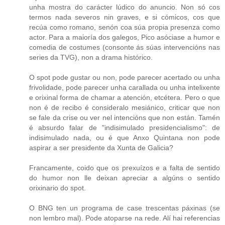
unha mostra do carácter lúdico do anuncio. Non só cos
termos nada severos nin graves, e si cómicos, cos que
recúa como romano, senón coa súa propia presenza como
actor. Para a maioría dos galegos, Pico asóciase a humor e
comedia de costumes (consonte ás súas intervencións nas
series da TVG), non a drama histórico.
O spot pode gustar ou non, pode parecer acertado ou unha
frivolidade, pode parecer unha carallada ou unha intelixente
e orixinal forma de chamar a atención, etcétera. Pero o que
non é de recibo é consideralo mesiánico, criticar que non
se fale da crise ou ver nel intencións que non están. Tamén
é absurdo falar de "indisimulado presidencialismo": de
indisimulado nada, ou é que Anxo Quintana non pode
aspirar a ser presidente da Xunta de Galicia?
Francamente, coido que os prexuízos e a falta de sentido
do humor non lle deixan apreciar a algúns o sentido
orixinario do spot.
O BNG ten un programa de case trescentas páxinas (se
non lembro mal). Pode atoparse na rede. Alí hai referencias