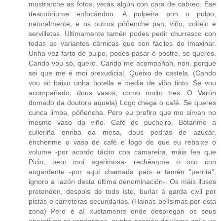
mostrarche as fotos, verás algún con cara de cabreo. Ese
descubriume enfocándoo. A pulpeira pon o pulpo,
naturalmente, e os outros póñenche pan, viño, coitelo e
servilletas. Ultimamente tamén podes pedir churrasco con
todas as variantes cárnicas que son fáciles de imaxinar.
Unha vez farto de pulpo, podes pasar ó postre, se queres.
Cando vou só, quero. Cando me acompañan, non, porque
sei que me é moi prexudicial. Queixo de castela. (Cando
vou só baixo unha botella e media de viño tinto. Se vou
acompañado, dous vasos, como moito tres. O Varón
domado da doutora aquela) Logo chega o café. Se queres
cunca limpa, póñencha. Pero eu prefiro que mo sirvan no
mesmo vaso do viño. Café de pucheiro. Bótanme a
culleriña enriba da mesa, dous pedras de azúcar,
énchenme o vaso de café e logo de que eu rebaixe o
volume -por acordo tácito coa camareira, máis fea que
Picio, pero moi agarimosa- rechéanme o oco con
augardente -por aquí chamada país e tamén "perrita",
ignoro a razón desta última denominación-. Os máis ilusos
pretenden, despois de todo isto, burlar á garda civil por
pistas e carreteras secundarias. (Hainas belísimas por esta
zona) Pero é aí xustamente onde despregan os seus