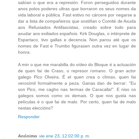
sabían o que era a represión. Foron perseguidos durante
anos polos poderes ultras que borraron os seus nomes da
vida laboral e pública. Fast estivo no cárcere por negarse a
dar a lista de compañeiros que sostiñan o Comité de Axuda
aos Refuxiados Antifascistas, creado sobre todo para
axudar aos exiliados españois. Kirk Douglas, o intérprete de
Espartaco, tivo gallas e decencia. Non parou até que os
nomes de Fast e Trumbo figurasen outra vez en lugar de
honra.
A min o que me marabilla do vídeo do Bloque é a actuación
de quen fai de Craso, o represor romano. O gran actor
galego Pico Olveira. É el quen crea o clímax, quen fai
verosímil formalmente a peza. Ganas dan de berrar: "Eu
son Pico, me cagho nas termas de Caracalla!". E niso os
galegos somos como os demais. O que nos gusta nas
películas é o que fai de malo. Por certo, quen fai de malo
nestas eleccións?
Responder
Anónimo
vie ene 23, 12:02:00 p. m.