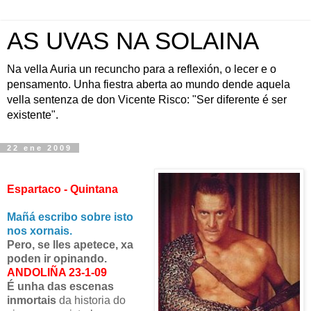
AS UVAS NA SOLAINA
Na vella Auria un recuncho para a reflexión, o lecer e o
pensamento. Unha fiestra aberta ao mundo dende aquela
vella sentenza de don Vicente Risco: "Ser diferente é ser
existente".
22 ene 2009
Espartaco - Quintana
Mañá escribo sobre isto
nos xornais.
Pero, se lles apetece, xa
poden ir opinando.
ANDOLIÑA 23-1-09
É unha das escenas
inmortais
da historia do