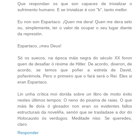
Que respondan os que son capaces de trivializar o
sufrimento humano. E se trivializar é con "b", tanto mellor.
Eu non son Espartaco. ¡Quen me dera! Quen me dera selo
ou, simplemente, ter o valor de ocupar o seu lugar diante
da represión.
Espartaco, ¡meu Deus!
Só os suecos, na época máis negra do século XX foron
quen de desafiar ó réxime de Hitler. De acordo, dixeron, de
acordo, se temos que poñer a estrela de David,
poñerémola. Pero o primeiro que o fará será o Rei. Eles si
eran Espartaco.
Lin unha crítica moi dorida sobre un libro de moito éxito
nestes últimos tempos: O neno do pixama de raias. O que
máis lle doía ó glosador non eran os evidentes fallos
estructurais da noveliña, senón que se trasladase a dor do
Holocausto ós verdugos. Meditade niso. Se queredes,
claro.
Responder