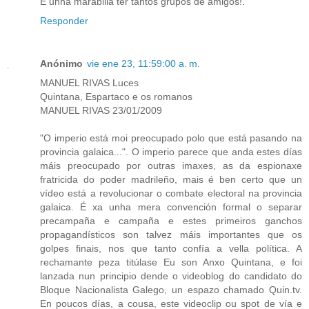
É unha marabilla ter tantos grupos de amigos!.
Responder
Anónimo
vie ene 23, 11:59:00 a. m.
MANUEL RIVAS Luces
Quintana, Espartaco e os romanos
MANUEL RIVAS 23/01/2009
"O imperio está moi preocupado polo que está pasando na
provincia galaica...". O imperio parece que anda estes días
máis preocupado por outras imaxes, as da espionaxe
fratricida do poder madrileño, mais é ben certo que un
vídeo está a revolucionar o combate electoral na provincia
galaica. É xa unha mera convención formal o separar
precampaña e campaña e estes primeiros ganchos
propagandísticos son talvez máis importantes que os
golpes finais, nos que tanto confía a vella política. A
rechamante peza titúlase Eu son Anxo Quintana, e foi
lanzada nun principio dende o videoblog do candidato do
Bloque Nacionalista Galego, un espazo chamado Quin.tv.
En poucos días, a cousa, este videoclip ou spot de vía e