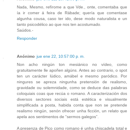
Nada, Mesmo, refírome a que Vde., onte, comentaba que
ía ir comer á feira de Rábade; quería que comentase
algunha cousa, caso ter ido, dese modo naturalista e un
tanto psicodélico ao que nos ten acostumado.
Saúdos.-
Responder
Anónimo
jue ene 22, 10:57:00 p. m.
Non acho ningún ton mesiánico no vídeo, como
gratuitamente lle apoñen algúns. Antes ao contrario, o spot
ten un carácter lúdico, amábel e mesmo paródico. Por
ningures se apreza ningunha pretensión de realismo,
gravidade ou solemnidade, como se deduce das palabras
coloquiais coas que recúa o romano. A caracterización dos
diversos sectores sociais está estética e visualmente
simplificada a posta, habida conta que non se pretende
realismo ningún, senón ofrecer unha ficción, un relato que
apela aos sentimentos de “sermos galegos”.
A presenza de Pico como romano é unha chiscadela total e