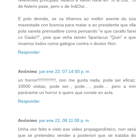
referentes principais: Asterix e Kevin Kline en "In & Out". O
de Asterix pase, pero o de In&Out...
E polo demáis, se xa tiñamos ao mellor axente da súa
maxestade con licencia para matar e ao presidente que olla
pola xanela prensatibre coma pensando "e que carallo farei
co Gaiás?", pois que veña tamén Spartacus "Quin" e que
vivamos todos coma galegos contra o doutor Non.
Responder
Anónimo
jue ene 22, 07:14:00 p. m.
un horror!!!!!!!!!!!!!!!, non me gusta nada, pode ser eficaz,
10000 visitas, pode ser.., pode...., pode.... pero a min
paréceme un horror e quero que conste en acta.
Responder
Anónimo
jue ene 22, 08:11:00 p. m.
Unha vez feito e visto ese video propagandístico, non será
que se pretendeu vender a posteriori que se trataba do