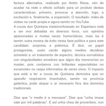
factura alternativa, realizado por Antón Reixa, vén de
acadar na rede o efecto soñado para un produto destas
características: primeiro, provocar a atención, logo, a
excitación e, finalmente, a expansión. O resultado: miles de
visitas na canle propia e agora tamén no YouTube.
A cousa dun Quintana metamorfoseado en Espartaco está
a ser moi debatida en diversos foros, con opinións
apaixonadas e moitas veces humorísticas, mais iso é
tamén outra mostra de éxito nesta fase política e para este
candidato: sorpresa e polémica. É dicir, un papel
protagonista, xusto cando algúns medios decidiran
sometelo a un tratamento de espectro, técnica xornalística
con singularidades enxebres que algún día merecerían un
master, pois contamos con brillantes especialistas no
escamoteo ou raspa informativa de seres vivos. O impacto
que está a ter a cousa de Quintana demostra que un
aparello respiratorio imaxinativo, tamén na provincia
galáctica, pode atopar o ar necesario fóra dos dominios
tradicionais.
Dise que "o medio é a mensaxe". Dise que "unha imaxe
vale por mil palabras". E así unha chea de proverbios, non