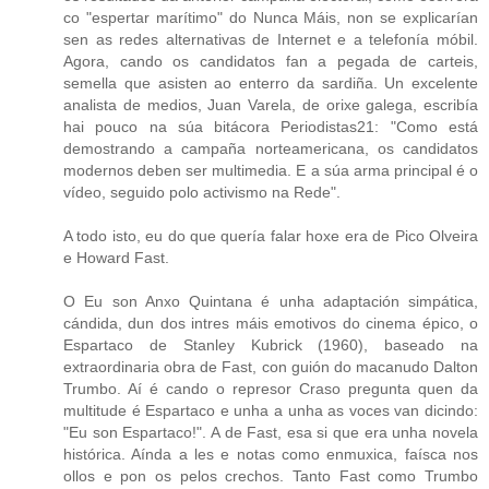
co "espertar marítimo" do Nunca Máis, non se explicarían
sen as redes alternativas de Internet e a telefonía móbil.
Agora, cando os candidatos fan a pegada de carteis,
semella que asisten ao enterro da sardiña. Un excelente
analista de medios, Juan Varela, de orixe galega, escribía
hai pouco na súa bitácora Periodistas21: "Como está
demostrando a campaña norteamericana, os candidatos
modernos deben ser multimedia. E a súa arma principal é o
vídeo, seguido polo activismo na Rede".
A todo isto, eu do que quería falar hoxe era de Pico Olveira
e Howard Fast.
O Eu son Anxo Quintana é unha adaptación simpática,
cándida, dun dos intres máis emotivos do cinema épico, o
Espartaco de Stanley Kubrick (1960), baseado na
extraordinaria obra de Fast, con guión do macanudo Dalton
Trumbo. Aí é cando o represor Craso pregunta quen da
multitude é Espartaco e unha a unha as voces van dicindo:
"Eu son Espartaco!". A de Fast, esa si que era unha novela
histórica. Aínda a les e notas como enmuxica, faísca nos
ollos e pon os pelos crechos. Tanto Fast como Trumbo