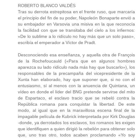
ROBERTO BLANCO VALDÉS
Tras su derrota estrepitosa en el frente ruso, que marcaría
el principio del fin de su poder, Napoleón Bonaparte envió a
su embajador en Varsovia una misiva en la que reconocía
la facilidad con que se transitaba del cielo a los infiernos:
«De lo sublime a lo ridículo no hay más que un solo paso»,
escribía el emperador a Víctor de Pradt.
Desconociendo esa enseñanza, y aquella otra de François
de la Rochefoucauld («Para que en algunos hombres
aparezca su lado ridículo nada más hay que buscarlo»), los
responsables de la precampaña del vicepresidente de la
Xunta han elaborado, hay que suponer que, si no con el
entusiasmo, sí al menos con la anuencia de Quintana, un
vídeo en donde el líder del BNG pretende servirse del mito
de Espartaco, el esclavo tracio que se rebeló contra la
República romana para conquistar la libertad. De este
modo, al igual que en la maravillosa escena final de la
impagable película de Kubrick interpretada por Kirk Douglas
-donde, ya derrotados los esclavos, los romanos les exigen
que identifiquen a quien dirigió la rebelión para obtener solo
que, uno tras otro, todos acaben proclamando «Yo soy