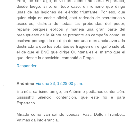
Pero, de ser algo, el vicepresidente no sería Espartaco,
desde luego, sino, en todo caso, un romano que dirige
unas de las legiones del ejército triunfante. Por eso, que
quien viaja en coche oficial, está rodeado de secretarias y
asesores, disfruta de todas las prebendas del poder,
reparte parques eólicos y maneja una gran parte del
presupuesto de la Xunta se presente en campaña como un
esclavo perseguido no deja de ser una mercancía averiada
destinada a que los votantes se traguen un engaño sideral:
el de que el BNG que dirige Quintana es el mismo que el
que, desde la oposición, combatió a Fraga.
Responder
Anónimo
vie ene 23, 12:29:00 p. m.
E a nós, carísimo amigo, un Anónimo pedíanos contención.
Ssssssht! Silencio, contención, que este fío é para
Espartaco.
Mirade como van saíndo cousas: Fast, Dalton Trumbo...
Vítimas da intolerancia.