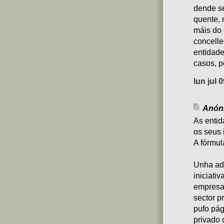
dende se
quente, 
máis do 
concellei
entidade
casos, p
lun jul 
Anóni
As entid
os seus 
A fórmul
Unha adm
iniciati
empresa 
sector p
pufo pág
privado 