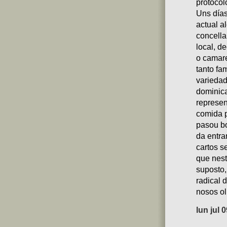
protocol
Uns días
actual a
concell
local, d
o camare
tanto fa
variedad
dominica
represen
comida p
pasou bo
da entra
cartos s
que nest
suposto,
radical 
nosos ol
lun jul 