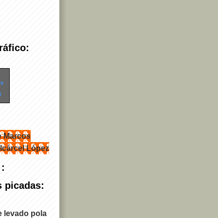
áfico:
de
l
e Marcos
lcárcel López
 :
s picadas:
e levado pola