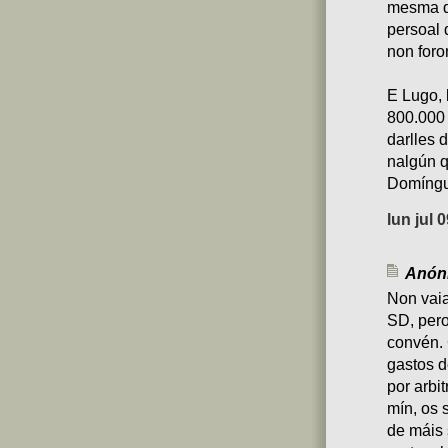
mesma di
persoal 
non foro
E Lugo, 
800.000 
darlles 
nalgún q
Domíngue
lun jul 
Anóni
Non vai
SD, pero
convén.
gastos d
por arbi
mín, os 
de máis 