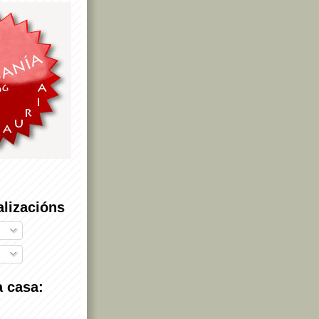
alizacións
 casa: