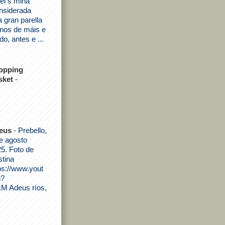
ei s miña
onsiderada
a gran parella
nos de máis e
do, antes e ...
opping
sket
-
a
eus
-
Prebello,
e agosto
5. Foto de
stina
ps://www.yout
h?
M Adeus ríos,