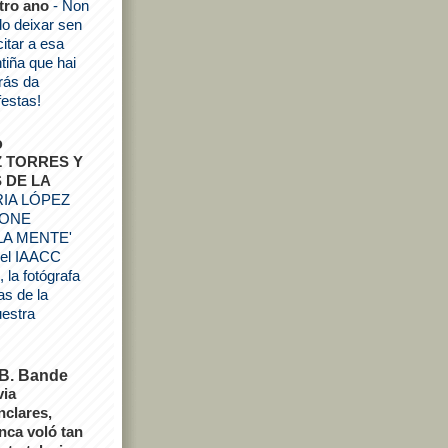
tro ano
-
Non
o deixar sen
icitar a esa
tiña que hai
rás da
festas!
o
Z TORRES Y
 DE LA
IA LÓPEZ
PONE
LA MENTE'
 el IAACC
 la fotógrafa
as de la
estra
 B. Bande
via
nclares,
nca voló tan