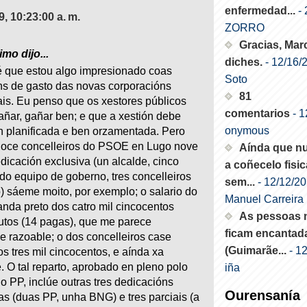
enfermedad...
- 
09, 10:23:00 a. m.
ZORRO
Gracias, Mar
mo dijo...
diches.
- 12/16/
é que estou algo impresionado coas
Soto
ns de gasto das novas corporacións
81
is. Eu penso que os xestores públicos
comentarios
- 1
ñar, gañar ben; e que a xestión debe
onymous
n planificada e ben orzamentada. Pero
doce concelleiros do PSOE en Lugo nove
Aínda que n
dicación exclusiva (un alcalde, cinco
a coñecelo fisi
 do equipo de goberno, tres concelleiros
sem...
- 12/12/2
) sáeme moito, por exemplo; o salario do
Manuel Carreira
anda preto dos catro mil cincocentos
As pessoas 
utos (14 pagas), que me parece
ficam encantad
e razoable; o dos concelleiros case
(Guimarãe...
- 1
s tres mil cincocentos, e aínda xa
 O tal reparto, aprobado en pleno polo
iña
 PP, inclúe outras tres dedicacións
Ourensanía
as (duas PP, unha BNG) e tres parciais (a