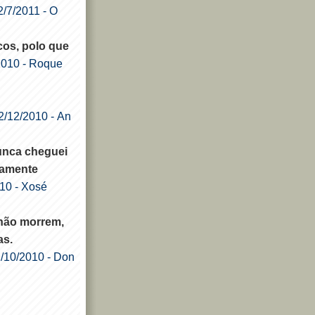
2/7/2011
- O
cos, polo que
2010
- Roque
2/12/2010
- An
unca cheguei
camente
010
- Xosé
não morrem,
as.
2/10/2010
- Don