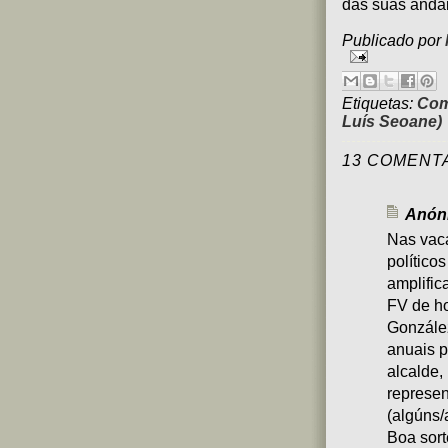
das súas anda
Publicado por
Etiquetas:
Com
Luís Seoane)
13 COMENT
Anóni
Nas vaca
político
amplific
FV de ho
González
anuais p
alcalde,
represe
(algúns/
Boa sort