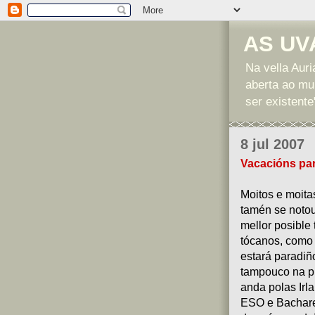
AS UV
Na vella Auri
aberta ao mu
ser existente
8 jul 2007
Vacacións par
Moitos e moita
tamén se notou
mellor posible 
tócanos, como 
estará paradiñ
tampouco na p
anda polas Irl
ESO e Bacharel