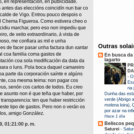
o, en representación, en publicidade.
 antes das eleccións coincidín nun bar co
lcalde de Vigo. Entrou pouco despois o
al Chema Figueroa. Como estivera cheo o
ecidiu marchar, pero eso non impediu que
iro, de xeito extraordinario, á vista de
moso, me confiara as mil e unha
Outras solai
es de facer pasar unha factura dun xantar
l coa familia coma gastos de
En busca da 
lagarto
tación coa sola modificación da data da
PR
ara o luns. Pola boca daquel camareiro
DA
a parte da corporación saínte e algúns
-
O
nte, coa mesma teima: non pagar cos
Esa
eus, senón cos cartos de todos. Eu creo
na 
e asunto non é que teña que haber, por
Dunha das esta
verde (Abrigo a
 transparencia: ten que haber restricción
melena loira),
deste tipo de gastos. Pero non o verán os
por azar na infi
los, amigo González.
Hace 1 día
Beliscos pe
09, 01:21:00 p. m.
Saturei
-
Sature