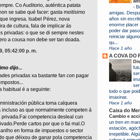
alt
mpre. Co Auditorio, auténtica patata
-
B
non se sabe qué facer: gasta moitísimo
amigas. Despu
años sin escrib
que ingresa. Isabel Pérez, nova
enorme placer 
ra de cultura, fala de implicar ás
poder dar paso
s privadas: o que se di sempre nestes
reiniciar algun
ero a cousa non debe ser tan doada.
qu...
Hace 1 año
09, 05:42:00 p. m.
A COVA DO
Di
fut
mo dijo...
ser
ades privadas xa bastante fan con pagar
im
impostos...
sen
a habitual é a seguinte:
todo o que po
imaxinar.
inistración pública toma calquera
Hace 1 año
va incluso as que normalmente competen á
Caixa do Me
Cambio e acc
privada.Fai competencia desleal cun
un tren en mar
rivado.Perde cartos por que o fai mal.O
estación, agóc
anlho en forma de impuestos o sector
irrepetible. Al
do que déixou de ganar pola competencia
soben á primei