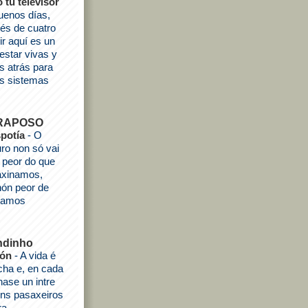
o tu televisor
uenos días,
és de cuatro
ir aquí es un
estar vivas y
s atrás para
os sistemas
 RAPOSO
spotía
-
O
uro non só vai
 peor do que
axinamos,
ón peor de
idamos
ndinho
ión
-
A vida é
cha e, en cada
hase un intre
gúns pasaxeiros
ra