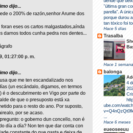
dende que deix
mo dijo...
"última gran c
parella". A únic
tede o 200% de razón,senhor Arume dos
porque durou a
tan tóxico foi to
o foran eses os cartos malgastados,aínda
Hace 5 días
 darnos todos cunha pedra nos dentes...
Trasalba
Sh
 ágrafo
Ba
09, 01:27:00 p. m.
Hace 1 seman
balonga
mo dijo...
Ad
usa que me ten escandalizado nos
4 d
días (un escándalo, digamos, en termos
202
s) é o descubrimento en Vigo por parte do
Cri
htt
alde de que o presuposto está xa
ube.com/watc
tido para o resto do ano. Por suposto,
v=Q4nQzQt0fk
irealo, por se acaso.
...
pregunto: o goberno dun concello, non é
Hace 6 meses
ado día a día? Non ten que dar conta con
eueoseeuu
dade constante do que gasta e deixa de