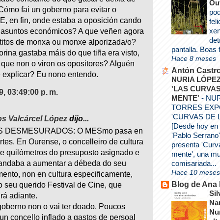
Ou
Cómo fai un goberno para evitar o
pod
 E, en fin, onde estaba a oposición cando
fel
xen
n asuntos económicos? A que veñen agora
det
ititos de monxa ou monxe alporizada/o?
pantalla. Boas 
rina gastaba máis do que tiña era visto,
Hace 8 meses
 que non o viron os opositores? Alguén
Antón Castr
 explicar? Eu nono entendo.
NURIA LÓPE
'LAS CURVAS
09, 03:49:00 p. m.
MENTE'
-
NUR
TORRES EX
'CURVAS DE 
s Valcárcel López
dijo...
[Desde hoy en
 DESMESURADOS: O MESmo pasa en
'Pablo Serrano',
rtes. En Ourense, o concelleiro de cultura
presenta 'Curv
e quilómetros do presuposto asignado e
mente', una mu
comisariada...
andaba a aumentar a débeda do seu
Hace 10 meses
ento, non en cultura especificamente,
Blog de Ana
 seu querido Festival de Cine, que
Sil
rá adiante.
Na
oberno non o vai ter doado. Poucos
Nu
 un concello inflado a gastos de persoal