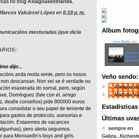
inas no blog
AslagoasenIrlanda.
Marcos Valcárcel López
en
6:19 p. m.
Album fotogr
unicacións mesturadas (que dicía
www.
flick
r
.com
ARIOS:
Ir a la
galería 
Marcos
Valcárce
mo dijo...
cións anda moita xente, pero os nosos
Veño sendo:
s non descansan. Non sei se é verdade ou
Amigos d
ación esaxerada do xornal, pero, según
Marcos Va
xe, Domínguez (fale con el, amigo
, dealle consellos) pide 800000 euros
Estadísticas
ara consolidar o seu papel de teniente de
 para gastos de protocolo, asesorías e
Últimas uva
ntación. Estaremos de vacances
sempre en
algunhas), pero alerta seguimos.
e para Monxardín's boys and girls.
Galiza...fúchest