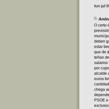
lun jul 
Anóni
O certo 
previsió
municipa
deben ga
estar be
que de 
teñan de
salarios
por cupo
alcalde 
euros br
cantidad
chega ao
depende.
PSOE e o
exclusiv