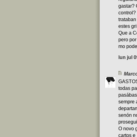
gastar? 
control?
trataba
estes gr
Que a Co
pero por
mo pode
lun jul 
Marco
GASTOS
todas pa
pasábas
sempre 
departam
senón no
prosegui
O novo g
cartos e