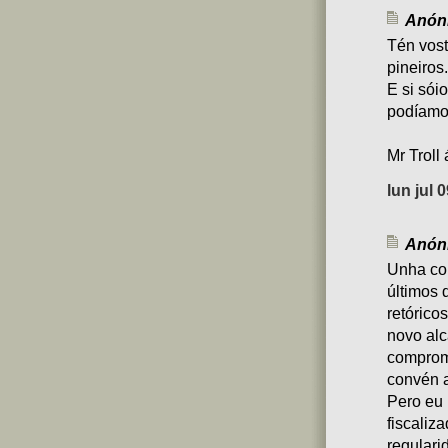
Anóni
Tén vos
pineiros.
E si sói
podíamos
Mr Troll
lun jul 
Anóni
Unha co
últimos 
retórico
novo alc
comprome
convén a
Pero eu 
fiscaliz
regulari