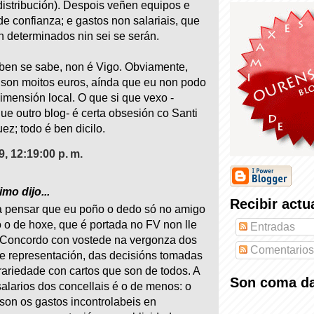
stribución). Despois veñen equipos e
de confianza; e gastos non salariais, que
n determinados nin sei se serán.
ben se sabe, non é Vigo. Obviamente,
son moitos euros, aínda que eu non podo
dimensión local. O que si que vexo -
ue outro blog- é certa obsesión co Santi
z; todo é ben dicilo.
09, 12:19:00 p. m.
mo dijo...
Recibir actu
a pensar que eu poño o dedo só no amigo
 o de hoxe, que é portada no FV non lle
Entradas
 Concordo con vostede na vergonza dos
Comentarios
e representación, das decisións tomadas
trariedade con cartos que son de todos. A
Son coma da
salarios dos concellais é o de menos: o
son os gastos incontrolabeis en