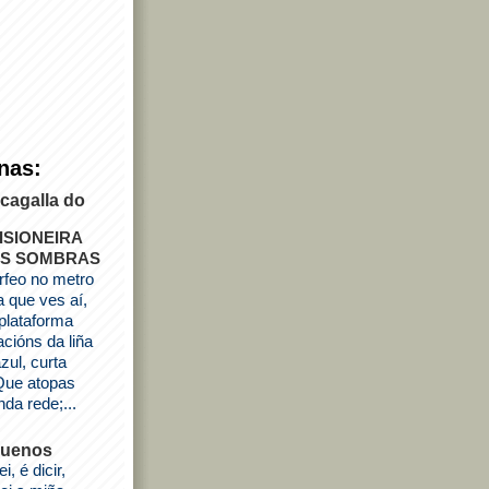
nas:
cagalla do
ISIONEIRA
S SOMBRAS
rfeo no metro
 que ves aí,
plataforma
cións da liña
zul, curta
 Que atopas
nda rede;...
quenos
i, é dicir,