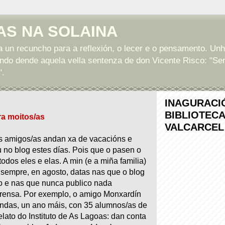
AS NA SOLAINA
a un recuncho para a reflexión, o lecer e o pensamento. Unh
ndo dende aquela vella sentenza de don Vicente Risco: "Ser
".
INAGURACI
BIBLIOTEC
a moitos/as
VALCARCEL
s amigos/as andan xa de vacacións e
 no blog estes días. Pois que o pasen o
todos eles e elas. A min (e a miña familia)
sempre, en agosto, datas nas que o blog
o e nas que nunca publico nada
rensa. Por exemplo, o amigo Monxardín
andas, un ano máis, con 35 alumnos/as de
ato do Instituto de As Lagoas: dan conta